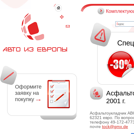
Комплектую
Спец
Оформите
Асфальто
заявку на
покупку
2001 г.
Асфальтоукладчик ABG 
62321 евро. По вопр
телефону 49-172-4773
почте
tock@gmx.de