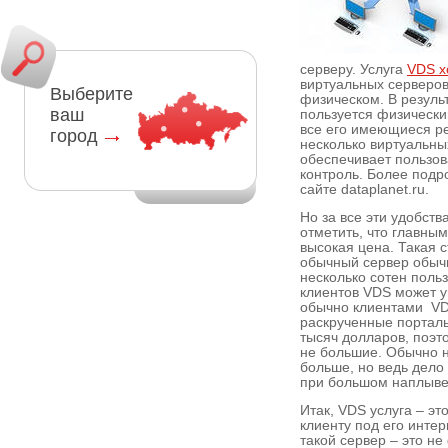
серверу. Услуга
VDS х
виртуальных серверов
Выберите
физическом. В результ
ваш
пользуется физическ
все его имеющиеся р
город
несколько виртуальны
обеспечивает пользо
контроль. Более подр
сайте dataplanet.ru.
Но за все эти удобств
отметить, что главны
высокая цена. Такая с
обычный сервер обычн
несколько сотен польз
клиентов VDS может у
обычно клиентами VD
раскрученные порталы
тысяч долларов, поэт
не большие. Обычно н
больше, но ведь дело 
при большом наплыве
Итак, VDS услуга – э
клиенту под его интер
такой сервер – это н