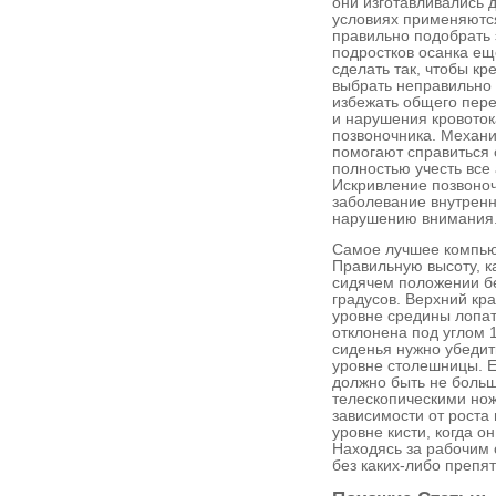
они изготавливались 
условиях применяютс
правильно подобрать 
подростков осанка е
сделать так, чтобы к
выбрать неправильно 
избежать общего пере
и нарушения кровоток
позвоночника. Механ
помогают справиться 
полностью учесть все
Искривление позвоноч
заболевание внутренни
нарушению внимания
Самое лучшее компью
Правильную высоту, к
сидячем положении бе
градусов. Верхний кр
уровне средины лопат
отклонена под углом 
сиденья нужно убедить
уровне столешницы. Е
должно быть не больш
телескопическими нож
зависимости от роста 
уровне кисти, когда о
Находясь за рабочим 
без каких-либо препят