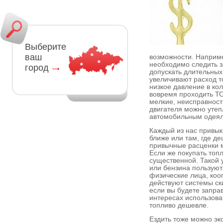
Выберите
ваш
возможности. Наприме
необходимо следить з
город
допускать длительных
увеличивают расход т
низкое давление в кол
вовремя проходить ТО
мелкие, неисправност
двигателя можно утеп
автомобильным одея
Каждый из нас привык
ближе или там, где д
привычные расценки мо
Если же покупать топ
существенной. Такой 
или бензина пользуют
физические лица, коо
действуют системы ск
если вы будете запра
интересах использова
топливо дешевле.
Ездить тоже можно э