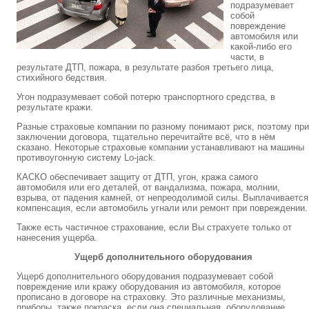
подразумевает
собой
повреждение
автомобиля или
какой-либо его
части, в
результате ДТП, пожара, в результате разбоя третьего лица,
стихийного бедствия.
Угон подразумевает собой потерю транспортного средства, в
результате кражи.
Разные страховые компании по разному понимают риск, поэтому при
заключении договора, тщательно перечитайте всё, что в нём
сказано. Некоторые страховые компании устанавливают на машины
противоугонную систему Lo-jack.
КАСКО обеспечивает защиту от ДТП, угон, кража самого
автомобиля или его деталей, от вандализма, пожара, молнии,
взрыва, от падения камней, от непреодолимой силы. Выплачивается
компенсация, если автомобиль угнали или ремонт при повреждении.
Также есть частичное страхование, если Вы страхуете только от
нанесения ущерба.
Ущерб дополнительного оборудования
Ущерб дополнительного оборудования подразумевает собой
повреждение или кражу оборудования из автомобиля, которое
прописано в договоре на страховку. Это различные механизмы,
приборы, также покраска, если она специальная, оборудование