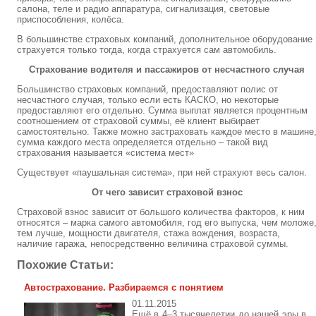
салона, теле и радио аппаратура, сигнализация, световые
приспособления, колёса.
В большинстве страховых компаний, дополнительное оборудование
страхуется только тогда, когда страхуется сам автомобиль.
Страхование водителя и пассажиров от несчастного случая
Большинство страховых компаний, предоставляют полис от
несчастного случая, только если есть КАСКО, но некоторые
предоставляют его отдельно. Сумма выплат является процентным
соотношением от страховой суммы, её клиент выбирает
самостоятельно. Также можно застраховать каждое место в машине
сумма каждого места определяется отдельно – такой вид
страхования называется «система мест»
Существует «паушальная система», при ней страхуют весь салон.
От чего зависит страховой взнос
Страховой взнос зависит от большого количества факторов, к ним
относятся – марка самого автомобиля, год его выпуска, чем моложе
тем лучше, мощности двигателя, стажа вождения, возраста,
наличие гаража, непосредственно величина страховой суммы.
Похожие Статьи:
Автострахование. Разбираемся с понятием
01.11.2015
Ещё в 4–3 тысячелетии до нашей эры в