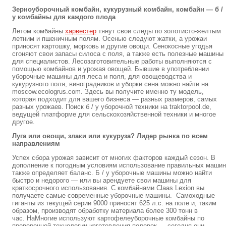
Зерноуборочный комбайн, кукурузный комбайн, комбайн — б /
у комбайны для каждого плода
Летом комбайны
харвестер
тянут свои следы по золотисто-желтым
летним и пшеничным полям. Осенью следуют жатки, а урожаи
приносят картошку, морковь и другие овощи. Сенокосные угодья
сгоняют свои запасы силоса с поля, а также есть полезные машины
для специалистов. Лесозаготовительные работы выполняются с
помощью комбайнов и урожая овощей. Бывшие в употреблении
уборочные машины для леса и поля, для овощеводства и
кукурузного поля, виноградников и уборки сена можно найти на
moscow.ecologrus.com. Здесь вы получите именно ту модель,
которая подходит для вашего бизнеса — разных размеров, самых
разных урожаев. Поиск б / у уборочной техники на traktorpool.de,
ведущей платформе для сельскохозяйственной техники и многое
другое.
Луга или овощи, злаки или кукуруза? Лидер рынка по всем
направлениям
Успех сбора урожая зависит от многих факторов каждый сезон. В
дополнение к погодным условиям использование правильных машин
также определяет баланс. Б / у уборочные машины можно найти
быстро и недорого — или вы арендуете свои машины для
краткосрочного использования. С комбайнами Claas Lexion вы
получаете самые современные уборочные машины. Самоходные
гиганты из текущей серии 9000 приносят 625 л.с. на поле и, таким
образом, производят обработку материала более 300 тонн в
час. НаМногие используют картофелеуборочные комбайны по
проверенной технологии изготовления полевок — сегодня они