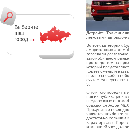
Выберите
ваш
Детройте. Три финали
легковыми автомобил
город
Во всех категориях б
американские автомоб
завоевали достаточно
автомобильном рынке
претендентом на приз
который представляет
Корвет сменили назван
вполне способен побо
считается перспектив
3.
О том, кто победит в 
наших публикациях в 
внедорожных автомоб
сражаются Акура МДХ
Присутствие последне
является наиболее лю
достаточно большим 
характеристик. Перев
компанией уже долгое