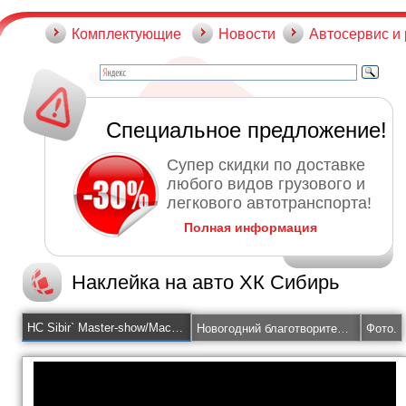
Комплектующие
Новости
Автосервис и
Специальное предложение!
Супер скидки по доставке
любого видов грузового и
легкового автотранспорта!
Полная информация
Наклейка на авто ХК Сибирь
HC Sibir` Master-show/Мастер-шоу ХК «Сибирь».
Новогодний благотворительный аукцион ХК «Сибирь»!
Фото.