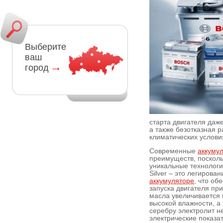
Выберите
ваш
город
старта двигателя даж
а также безотказная 
климатических услови
Современные
аккумул
преимуществ, посколь
уникальные технолог
Silver – это легирова
аккумуляторе
, что об
запуска двигателя при
масла увеличивается 
высокой влажности, а 
серебру электролит н
электрические показа