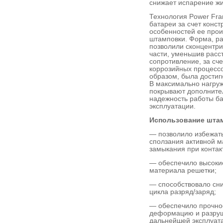
снижает испарение жи
Технология Power Fra
батареи за счет конст
особенностей ее произ
штамповки. Форма, ра
позволили сконцентри
части, уменьшив расс
сопротивление, за сч
коррозийных процессо
образом, была достиг
В максимально нагру
покрывают дополните
надежность работы ба
эксплуатации.
Использование штам
— позволило избежать
сползания активной м
замыкания при контак
— обеспечило высокие
материала решетки;
— способствовало сн
цикла разряд/заряд;
— обеспечило прочнос
деформацию и разруше
дальнейшей эксплуата