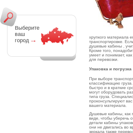
Выберите
ваш
хрупкого материала е
город
транспортировке. Есл
душевые кабины , учи
Кроме того, понадоб
умеет и понимает, ка
для перевозки.
Упаковка и погрузка
При выборе транспорт
классификацию груза.
быстро и в краткие ср
могут оборудовать ра
типа груза. Специали
проконсультируют вас
вашего материала.
Душевые кабины, как 
виде, чтобы уберечь 
детали кабины упаков
они не двигались во в
зеркала также перевоз