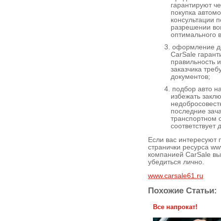
гарантируют че
покупка автомо
консультации 
разрешении во
оптимального в
оформление до
CarSale гарант
правильность 
заказчика треб
документов;
подбор авто н
избежать закл
недобросовест
последние зач
транспортном 
соответствует 
Если вас интересуют 
странички ресурса www
компанией CarSale вы
убедиться лично.
www.carsale61.ru
Похожие Статьи:
Все напрокат!