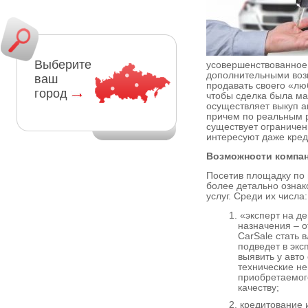
Выберите
усовершенствованное
дополнительными воз
ваш
продавать своего «лю
город
чтобы сделка была ма
осуществляет выкуп а
причем по реальным 
существует ограничени
интересуют даже кред
Возможности компа
Посетив площадку по 
более детально озна
услуг. Среди их числа:
«эксперт на де
назначения – 
CarSale стать 
подведет в экс
выявить у авт
технические не
приобретаемого
качеству;
кредитование 