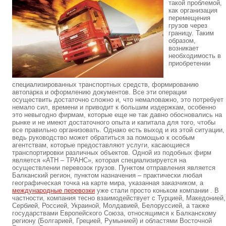
такой проблемой,
как организация
перемещения
грузов через
границу. Таким
образом,
возникает
необходимость в
приобретении
специализированных транспортных средств, формированию
автопарка и оформлению документов. Все эти операции
осуществить достаточно сложно и, что немаловажно, это потребует
немало сил, времени и приводит к большим издержкам, особенно
это невыгодно фирмам, которые еще не так давно обосновались на
рынке и не имеют достаточного опыта и капитала для того, чтобы
все правильно организовать. Однако есть выход и из этой ситуации,
ведь руководство может обратиться за помощью к особым
агентствам, которые предоставляют услуги, касающиеся
транспортировки различных объектов. Одной из подобных фирм
является «АТН – ТРАНС», которая специализируется на
осуществлении перевозок грузов. Пунктом отправления является
Балканский регион, пунктом назначения – практически любая
географическая точка на карте мира, указанная заказчиком, а
международные перевозки
уже стали просто коньком компании . В
частности, компания тесно взаимодействует с Турцией, Македонией,
Сербией, Россией, Украиной, Молдавией, Белоруссией, а также
государствами Европейского Союза, относящимся к Балканскому
региону (Болгарией, Грецией, Румынией) и областями Восточной