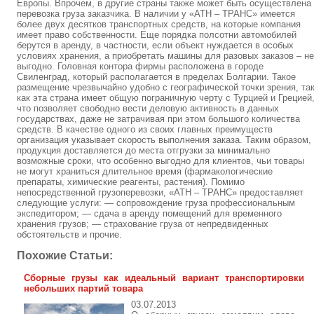
Европы. Впрочем, в другие страны также может быть осуществлена
перевозка груза заказчика. В наличии у «АТН – ТРАНС» имеется
более двух десятков транспортных средств, на которые компания
имеет право собственности. Еще порядка полсотни автомобилей
берутся в аренду, в частности, если объект нуждается в особых
условиях хранения, а приобретать машины для разовых заказов – не
выгодно. Головная контора фирмы расположена в городе
Свиленград, который располагается в пределах Болгарии. Такое
размещение чрезвычайно удобно с географической точки зрения, та
как эта страна имеет общую пограничную черту с Турцией и Грецией
что позволяет свободно вести деловую активность в данных
государствах, даже не затрачивая при этом большого количества
средств. В качестве одного из своих главных преимуществ
организация указывает скорость выполнения заказа. Таким образом,
продукция доставляется до места отгрузки за минимально
возможные сроки, что особенно выгодно для клиентов, чьи товары
не могут храниться длительное время (фармакологические
препараты, химические реагенты, растения). Помимо
непосредственной грузоперевозки, «АТН – ТРАНС» предоставляет
следующие услуги: — сопровождение груза профессиональным
экспедитором; — сдача в аренду помещений для временного
хранения грузов; — страхование груза от непредвиденных
обстоятельств и прочие.
Похожие Статьи:
Сборные грузы как идеальный вариант транспортировки
небольших партий товара
03.07.2013